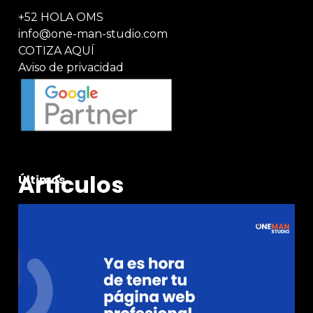
+52 HOLA OMS
info@one-man-studio.com
COTIZA AQUÍ
Aviso de privacidad
Artículos
Últimos