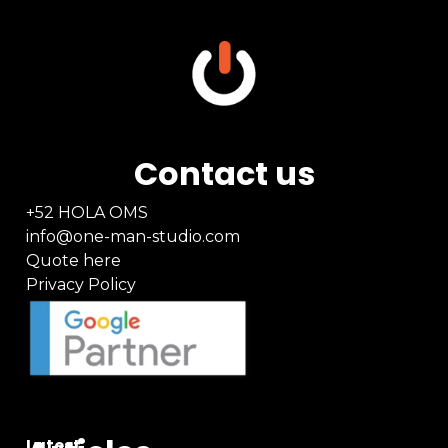
Contact us
+52 HOLA OMS
info@one-man-studio.com
Quote here
Privacy Policy
Latest