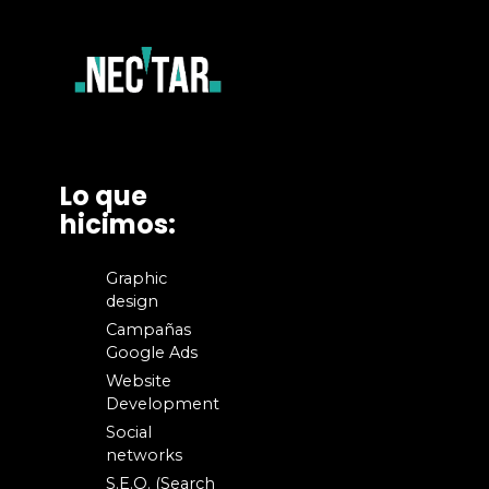
Lo que
hicimos:
Graphic
design
Campañas
Google Ads
Website
Development
Social
networks
S.E.O. (Search